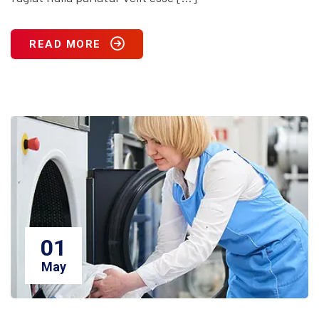
READ MORE
01
May