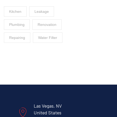
Kitchen
Leakage
Plumbing
Renovation
Repairing
Water Filter
Las Vegas, NV
United States