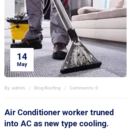
14
May
By: admin
Blog Roofing
Comments: 0
Air Conditioner worker truned
into AC as new type cooling.