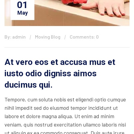
01
May
By: admin
Moving Blog
Comments: 0
At vero eos et accusa mus et
iusto odio digniss aimos
ducimus qui.
Tempore, cum soluta nobis est eligendi optio cumque
nihil impedit sed do eiusmod tempor incididunt ut
labore et dolore magna aliqua. Ut enim ad minim
veniam, quis nostrud exercitation ullamco laboris nisi
ut aliquip ex ea commodo consequat. Duis aute irure