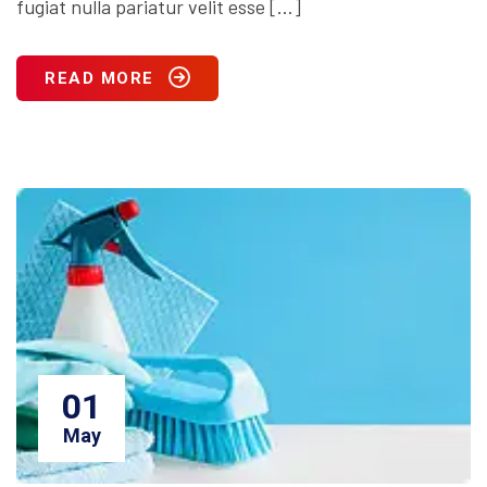
fugiat nulla pariatur velit esse […]
READ MORE
01
May